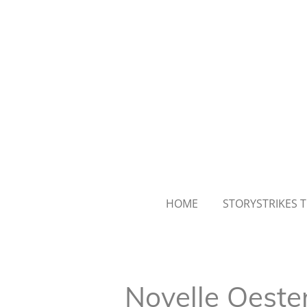
Ga
direct
naar
de
hoofdinhoud
HOME
STORYSTRIKES 
Novelle Oeste