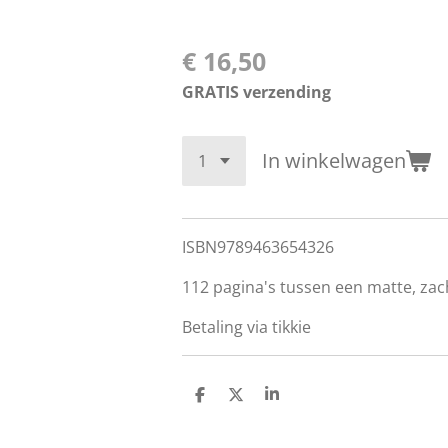
€ 16,50
GRATIS verzending
In winkelwagen
ISBN9789463654326
112 pagina's tussen een matte, zac
Betaling via tikkie
D
D
S
e
e
h
l
e
a